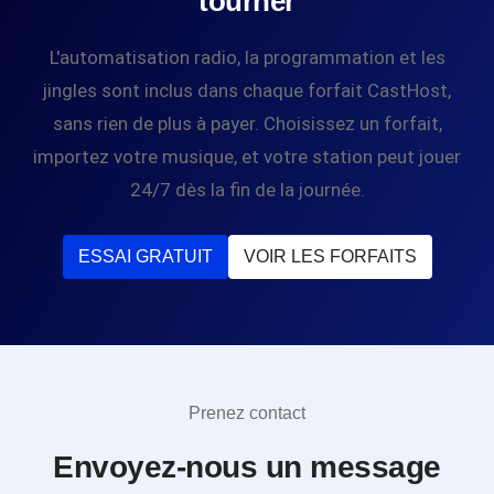
tourner
L'automatisation radio, la programmation et les
jingles sont inclus dans chaque forfait CastHost,
sans rien de plus à payer. Choisissez un forfait,
importez votre musique, et votre station peut jouer
24/7 dès la fin de la journée.
ESSAI GRATUIT
VOIR LES FORFAITS
Prenez contact
Envoyez-nous un message