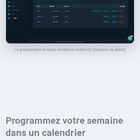
Le gestionnaire de listes de lecture CastHost (données de démo)
Programmez votre semaine
dans un calendrier