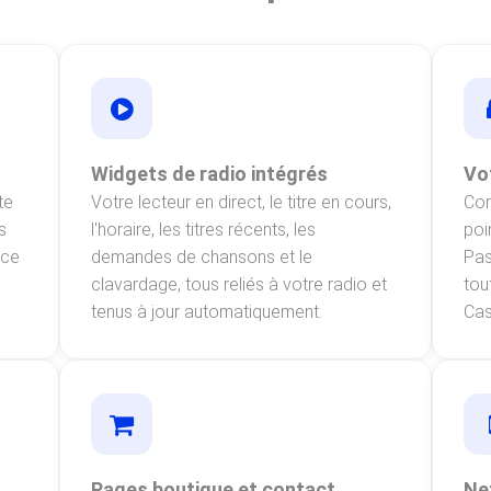
Widgets de radio intégrés
Vo
te
Votre lecteur en direct, le titre en cours,
Con
s
l'horaire, les titres récents, les
poi
 ce
demandes de chansons et le
Pas
clavardage, tous reliés à votre radio et
tou
tenus à jour automatiquement.
Cas
Pages boutique et contact
Ne