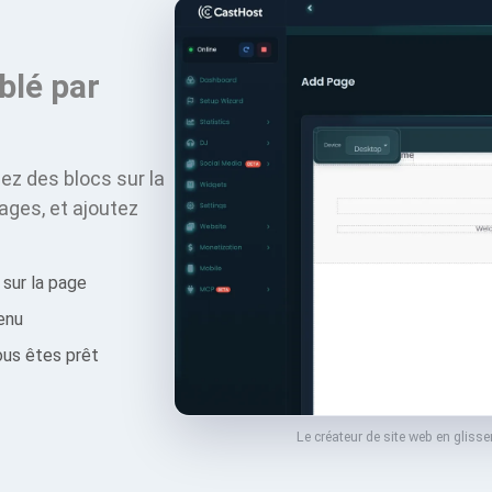
blé par
ez des blocs sur la
ages, et ajoutez
 sur la page
enu
vous êtes prêt
Le créateur de site web en glis