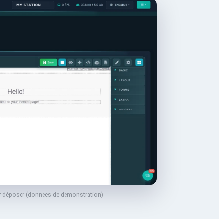
ser-déposer (données de démonstration)