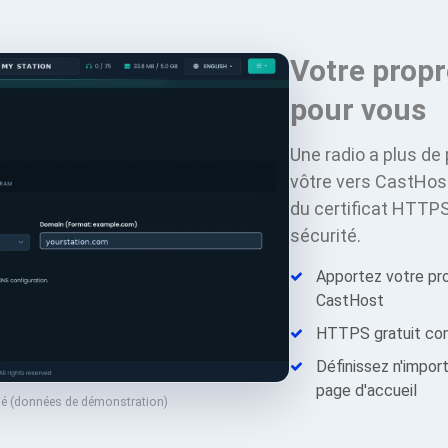
Votre propr
pour vous
Une radio a plus de
vôtre vers CastHos
du certificat HTTPS,
sécurité.
Apportez votre pr
CastHost
HTTPS gratuit co
Définissez n'impo
page d'accueil
é (données de démonstration)